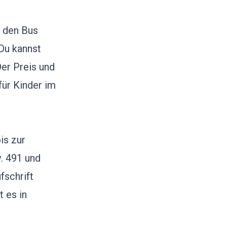
u den Bus
Du kannst
er Preis und
für Kinder im
is zur
v. 491 und
fschrift
t es in