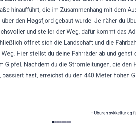
raße hinaufführt, die im Zusammenhang mit dem Au
 über den Høgsfjord gebaut wurde. Je näher du Ub
chsvoller und steiler der Weg, dafür kommt das Adr
ließlich öffnet sich die Landschaft und die Fahrba
 Weg. Hier stellst du deine Fahrräder ab und gehst 
m Gipfel. Nachdem du die Stromleitungen, die den 
 passiert hast, erreichst du den 440 Meter hohen Gi
–
Uburen sykkeltur og fj
0
1
2
3
4
5
6
7