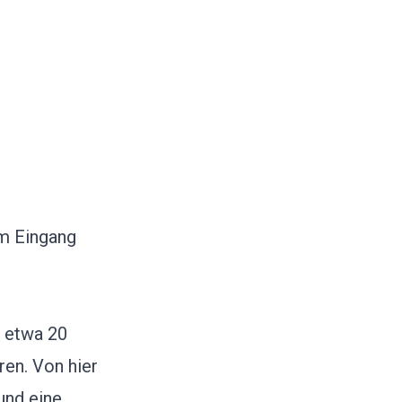
am Eingang
u etwa 20
ren. Von hier
und eine