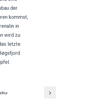
sbau der
uren kommst,
enalin in
hn wird zu
das letzte
Høgsfjord
pfel.
elltur