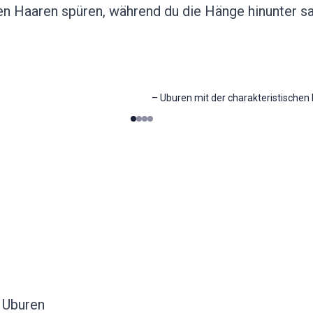
en Haaren spüren, während du die Hänge hinunter sa
–
Uburen mit der charakteristischen
0
1
2
3
 Uburen