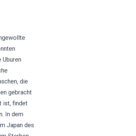
ungewollte
onnten
e Uburen
che
schen, die
ben gebracht
ist, findet
n. In dem
dem Japan des