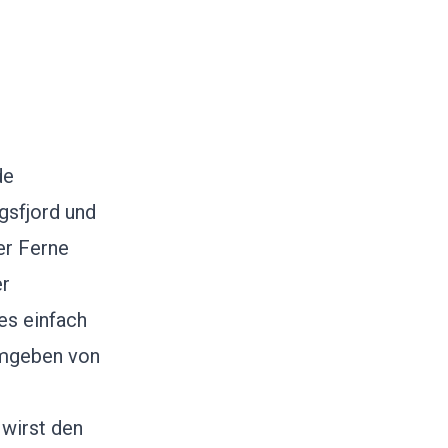
de
øgsfjord und
er Ferne
er
es einfach
umgeben von
 wirst den