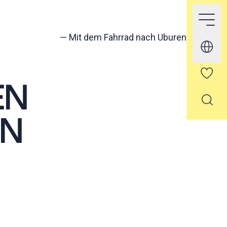
—
Mit dem Fahrrad nach Uburen
EN
EN