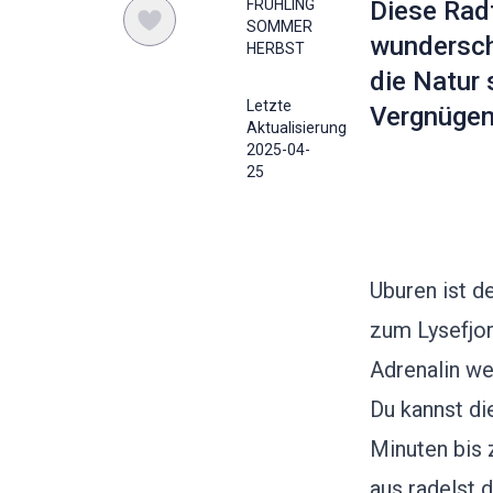
FRÜHLING
Diese Radt
SOMMER
wundersch
HERBST
die Natur 
Letzte
Vergnügen
Aktualisierung
2025-04-
25
Uburen ist d
zum Lysefjor
Adrenalin we
Du kannst di
Minuten bis 
aus radelst 