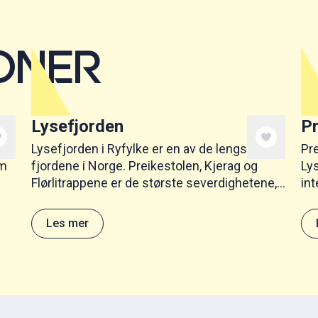
ONER
Lysefjorden
Pr
ne
Lysefjorden i Ryfylke er en av de lengste
Pr
om
fjordene i Norge. Preikestolen, Kjerag og
Lys
Flørlitrappene er de største severdighetene,
int
og fjordcruise fra Stavanger er en populær
na
aktivitet.
stø
Les mer