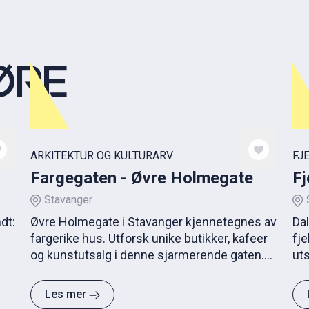
ØRE
ARKITEKTUR OG KULTURARV
FJ
Fargegaten - Øvre Holmegate
Fj
Stavanger
dt:
Øvre Holmegate i Stavanger kjennetegnes av
Da
fargerike hus. Utforsk unike butikker, kafeer
fje
og kunstutsalg i denne sjarmerende gaten.
ut
Ideell for feriebildene!
Les mer