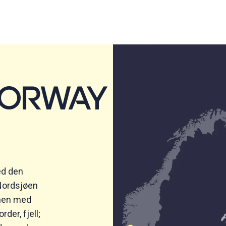
NORWAY
ed den
Nordsjøen
onen med
rder, fjell;