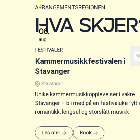
ARRANGEMENTSREGIONEN
HVA SKJER
06
.
aug.
FESTIVALER
Kammermusikkfestivalen i
Stavanger
Stavanger
Unike kammermusikkopplevelser i vakre
Stavanger – bli med på en festivaluke fylt 
romantikk, lengsel og storslått musikk!
Les mer
Book