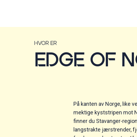
Hvor er
EDGE OF 
På kanten av Norge, like v
mektige kyststripen mot 
finner du Stavanger-regi
langstrakte jærstrender, fjo