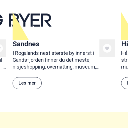
 BYER
Sandnes
H
I Rogalands nest største by innerst i
Hå
l
Gandsfjorden finner du det meste;
st
r!
nisjeshopping, overnatting, museum,
mus
t,
skateplass og lekepark, kafeer og
restauranter. Nok av aktiviteter for fine
Les mer
feriedager!