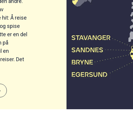
den andre.
av
hit: Å reise
e og spise
tte er en del
n på
il en
eiser. Det