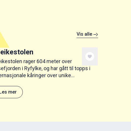
Vis alle
eikestolen
eikestolen rager 604 meter over
efjorden i Ryfylke, og har gått til topps i
ernasjonale kåringer over unike
turopplevelser. Vil du besøke en av Norges
rste turistattraksjoner?
Les mer