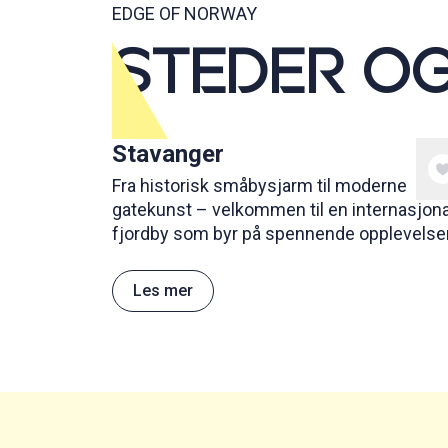
EDGE OF NORWAY
STEDER OG
Stavanger
Fra historisk småbysjarm til moderne
gatekunst – velkommen til en internasjona
fjordby som byr på spennende opplevelse
Byen Stavanger er kjent for både gatekuns
mat, kultur og nærhet til flotte
Les mer
naturattraksjoner.