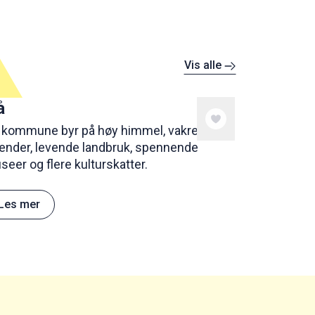
Vis alle
å
 kommune byr på høy himmel, vakre
render, levende landbruk, spennende
eer og flere kulturskatter.
Les mer