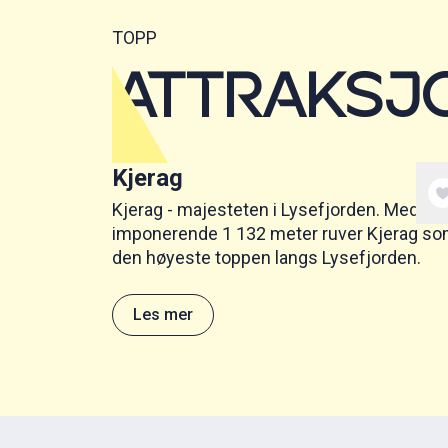
TOPP
ATTRAKSJ
Kjerag
Kjerag - majesteten i Lysefjorden. Med si
imponerende 1 132 meter ruver Kjerag s
den høyeste toppen langs Lysefjorden.
Les mer