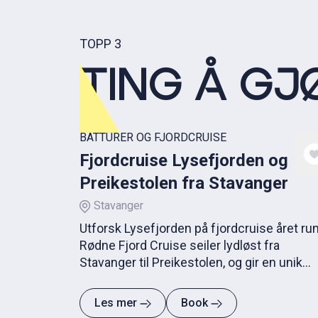
TOPP 3
TING Å GJ
BÅTTURER OG FJORDCRUISE
Fjordcruise Lysefjorden og
Preikestolen fra Stavanger
Stavanger
Utforsk Lysefjorden på fjordcruise året run
Rødne Fjord Cruise seiler lydløst fra
Stavanger til Preikestolen, og gir en unik
opplevelse i vakkert landskap.
Les mer
Book