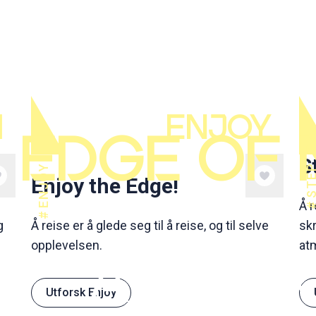
H
ENJOY
EDGE OF
S
ENJOY
Enjoy the Edge!
Å 
g
Å reise er å glede seg til å reise, og til selve
skr
opplevelsen.
at
ATTRA
Utforsk Enjoy