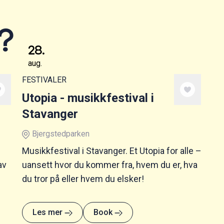
?
28
.
aug.
FESTIVALER
Utopia - musikkfestival i
Stavanger
Bjergstedparken
Musikkfestival i Stavanger. Et Utopia for alle –
av
uansett hvor du kommer fra, hvem du er, hva
du tror på eller hvem du elsker!
Les mer
Book