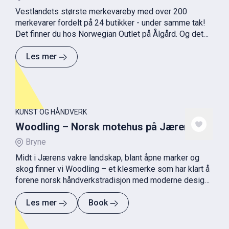
Vestlandets største merkevareby med over 200
merkevarer fordelt på 24 butikker - under samme tak!
Det finner du hos Norwegian Outlet på Ålgård. Og det
beste er at alt er på tilbud! Alltid! Med 30-70 % rabatt
på alle produkter gjør man garantert et kupp.
Les mer
KUNST OG HÅNDVERK
Woodling – Norsk motehus på Jæren
Bryne
Midt i Jærens vakre landskap, blant åpne marker og
skog finner vi Woodling – et klesmerke som har klart å
forene norsk håndverkstradisjon med moderne design
og bærekraftige verdier.
Les mer
Book