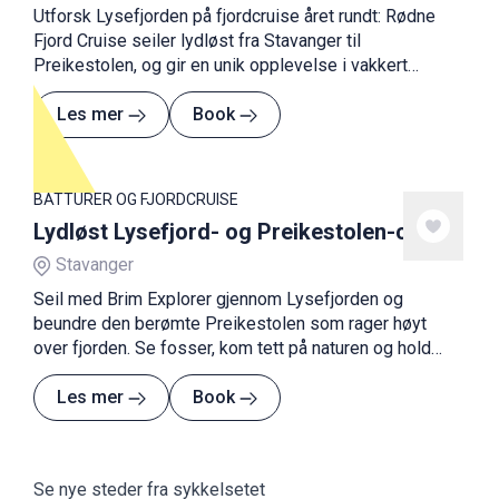
Utforsk Lysefjorden på fjordcruise året rundt: Rødne
Fjord Cruise seiler lydløst fra Stavanger til
Preikestolen, og gir en unik opplevelse i vakkert
landskap.
Les mer
Book
BÅTTURER OG FJORDCRUISE
Lydløst Lysefjord- og Preikestolen-cruise
Stavanger
Seil med Brim Explorer gjennom Lysefjorden og
beundre den berømte Preikestolen som rager høyt
over fjorden. Se fosser, kom tett på naturen og hold
utkikk etter dyreliv.
Les mer
Book
Se nye steder fra sykkelsetet