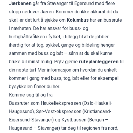
Jærbanen
går fra Stavanger til Egersund med flere
stopp nedover Jæren. Kommer du ikke akkurat dit du
skal, er det lurt å sjekke om
Kolumbus
har en bussrute
i nærheten. De har ansvar for buss- og
hurtigbåttrafikken i fylket, i tillegg til at de jobber
iherdig for at tog, sykkel, gange og bildeling henger
sammen med buss og båt – sånn at du skal kunne
bruke bil minst mulig. Prøv gjerne
ruteplanleggeren
til
din neste tur! Mer informasjon om hvordan du enkelt
kommer i gang med buss, tog, båt eller for eksempel
bysykkelen finner du her.
Komme seg til og fra
Bussruter som
Haukeliekspressen
(Oslo-Haukeli-
Haugesund), Sør-Vest-ekspressen (Kristiansand-
Eigersund-Stavanger) og
Kystbussen
(Bergen –
Haugesund – Stavanger) tar deg til regionen fra nord,