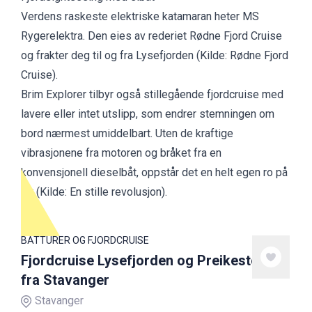
Verdens raskeste elektriske katamaran heter
MS
Rygerelektra
. Den eies av rederiet
Rødne Fjord Cruise
og frakter deg til og fra Lysefjorden (
Kilde: Rødne Fjord
Cruise
).
Brim Explorer
tilbyr også stillegående fjordcruise med
lavere eller intet utslipp, som endrer stemningen om
bord nærmest umiddelbart. Uten de kraftige
vibrasjonene fra motoren og bråket fra en
konvensjonell dieselbåt, oppstår det en helt egen ro på
tur (Kilde:
En stille revolusjon
).
BÅTTURER OG FJORDCRUISE
Fjordcruise Lysefjorden og Preikestolen
fra Stavanger
Stavanger