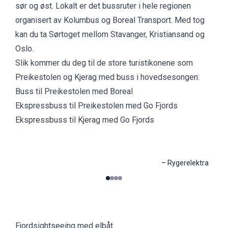
sør og øst. Lokalt er det bussruter i hele regionen
organisert av
Kolumbus
og Boreal Transport. Med tog
kan du ta
Sørtoget mellom Stavanger, Kristiansand og
Oslo
.
Slik kommer du deg til de store turistikonene som
Preikestolen og Kjerag med buss i hovedsesongen:
Buss til Preikestolen med Boreal
Ekspressbuss til Preikestolen med Go Fjords
Ekspressbuss til Kjerag med Go Fjords
–
Rygerelektra
0
1
2
3
Fjordsightseeing med elbåt