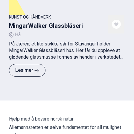
KUNST OG HÅNDVERK
MingarWalker Glassblåseri
Hå
På Jæren, et lite stykke sør for Stavanger holder
MingarWalker Glassblåseri hus. Her får du oppleve at
glødende glassmasse formes av hender i verkstedet
og blir til vakre kunstglass. I hjertet av glasshytta står
smelteovnen vår. Egget.
Les mer
Hjelp med å bevare norsk natur
Allemannsretten er selve fundamentet for all mulighet