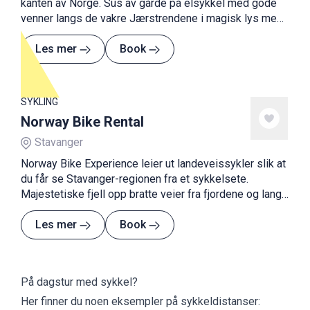
kanten av Norge. Sus av gårde på elsykkel med gode
venner langs de vakre Jærstrendene i magisk lys med
spennende opplevelser på alle kanter.
Les mer
Book
SYKLING
Norway Bike Rental
Stavanger
Norway Bike Experience leier ut landeveissykler slik at
du får se Stavanger-regionen fra et sykkelsete.
Majestetiske fjell opp bratte veier fra fjordene og lange
flate strekninger langs strendene er noen av
favorittene.
Les mer
Book
På dagstur med sykkel?
Her finner du noen eksempler på sykkeldistanser: