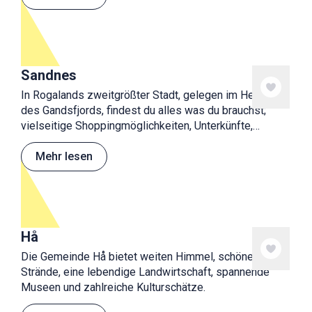
Naturattraktionen.
Sandnes
In Rogalands zweitgrößter Stadt, gelegen im Herzen
des Gandsfjords, findest du alles was du brauchst;
vielseitige Shoppingmöglichkeiten, Unterkünfte,
Museum, Skatepark und Spielplatz, Cafés und
Restaurants. Ausreichend Aktivitäten für schöne
Mehr lesen
Ferientage!
Hå
Die Gemeinde Hå bietet weiten Himmel, schöne
Strände, eine lebendige Landwirtschaft, spannende
Museen und zahlreiche Kulturschätze.