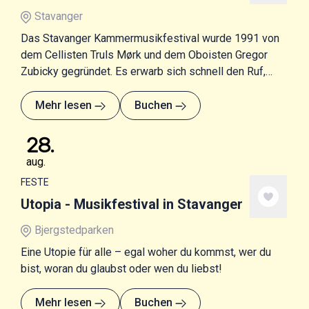
Stavanger
Das Stavanger Kammermusikfestival wurde 1991 von
dem Cellisten Truls Mørk und dem Oboisten Gregor
Zubicky gegründet. Es erwarb sich schnell den Ruf,
eines der besten Kammermusikfestivals Europas zu
sein, bei dem Musiker eine ganze Woche lang in
Mehr lesen
Buchen
verschiedenen Konstellationen zusammen spielen.
28
.
aug.
FESTE
Utopia - Musikfestival in Stavanger
Bjergstedparken
Eine Utopie für alle – egal woher du kommst, wer du
bist, woran du glaubst oder wen du liebst!
Mehr lesen
Buchen