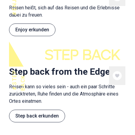
ENJOY
Reisen heißt, sich auf das Reisen und die Erlebnisse
dabei zu freuen.
Enjoy erkunden
STEP BACK
Step back from the Edge
S
T
E
P
B
A
C
K
Reisen kann so vieles sein - auch ein paar Schritte
zurücktreten, Ruhe finden und die Atmosphäre eines
Ortes einatmen.
Step back erkunden