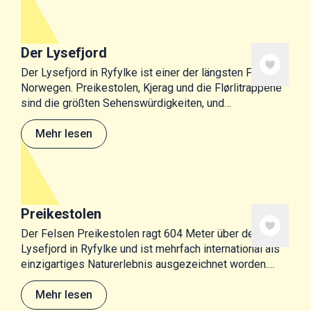
Der Lysefjord
Der Lysefjord in Ryfylke ist einer der längsten Fjorde in
Norwegen. Preikestolen, Kjerag und die Flørlitrappene
sind die größten Sehenswürdigkeiten, und
Fjordkreuzfahrten ab Stavanger sind eine beliebte
Ausflüge.
Mehr lesen
Preikestolen
Der Felsen Preikestolen ragt 604 Meter über den
Lysefjord in Ryfylke und ist mehrfach international als
einzigartiges Naturerlebnis ausgezeichnet worden.
Möchtest du eine der größten Sehenswürdigkeiten in
Norwegen besuchen?
Mehr lesen