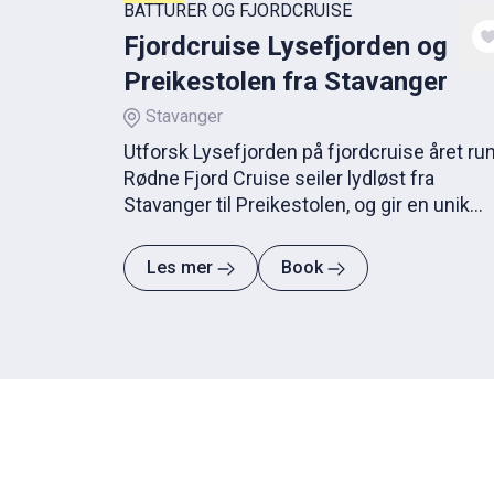
BÅTTURER OG FJORDCRUISE
Fjordcruise Lysefjorden og
Preikestolen fra Stavanger
Stavanger
Utforsk Lysefjorden på fjordcruise året run
Rødne Fjord Cruise seiler lydløst fra
Stavanger til Preikestolen, og gir en unik
opplevelse i vakkert landskap.
Les mer
Book