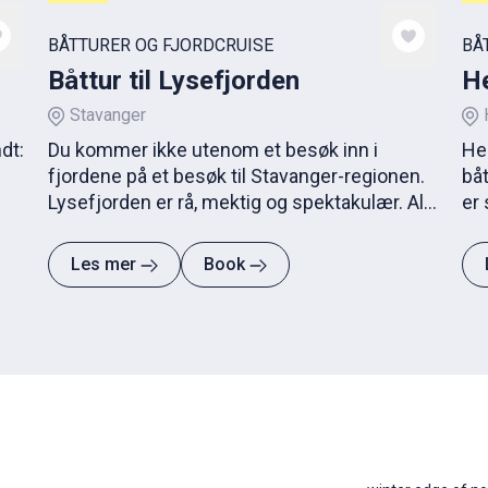
BÅTTURER OG FJORDCRUISE
BÅ
Båttur til Lysefjorden
H
Stavanger
dt:
Du kommer ikke utenom et besøk inn i
He
fjordene på et besøk til Stavanger-regionen.
båt
Lysefjorden er rå, mektig og spektakulær. Alle
er 
ordene i klisjéordboken med andre ord. Men
op
den må oppleves! Og hvorfor ikke ombord en
Les mer
Book
luksuriøs yacht?