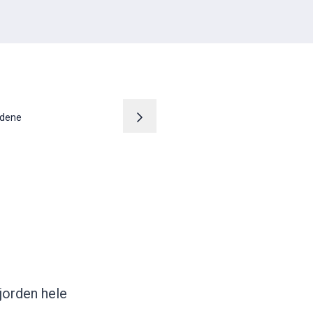
ordene
fjorden hele