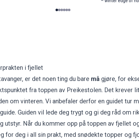
–
winter edge of n
0
1
2
3
4
5
rprakten i fjellet
Stavanger, er det noen ting du bare
må
gjøre, for ek
ktspunktet fra toppen av Preikestolen. Det krever li
 den om vinteren. Vi anbefaler derfor
en guidet tur 
rguide
. Guiden vil lede deg trygt og gi deg råd om rik
g utstyr. Når du kommer opp på toppen av fjellet og
g for deg i all sin prakt, med snødekte topper og f