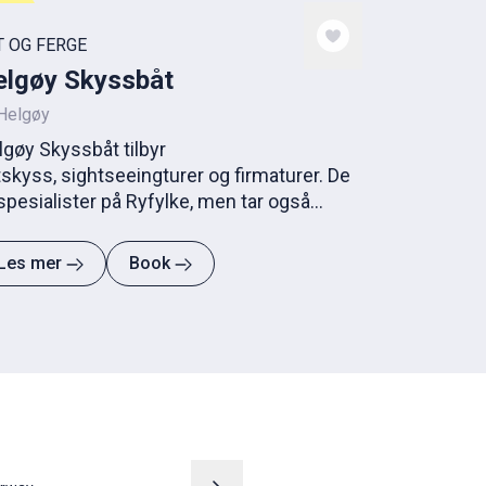
T OG FERGE
elgøy Skyssbåt
Helgøy
lgøy Skyssbåt tilbyr
skyss, sightseeingturer og firmaturer. De
spesialister på Ryfylke, men tar også
pdrag utenfor regionen.
Les mer
Book