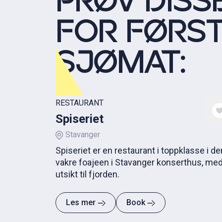
PRØV DISS
FOR FØRS
SJØMAT:
RESTAURANT
Spiseriet
Stavanger
Spiseriet er en restaurant i toppklasse i de
vakre foajeen i Stavanger konserthus, me
utsikt til fjorden.
Les mer
Book