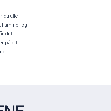
r du alle
ks, hummer og
år det
er
på ditt
er 1 i