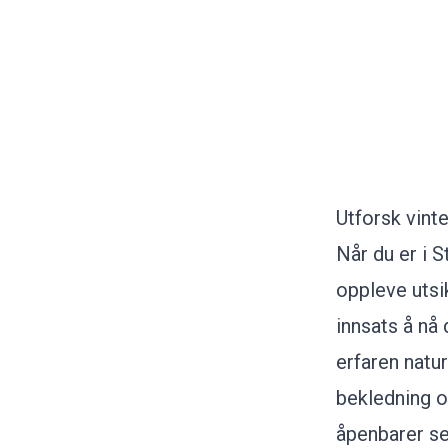
Utforsk vinte
Når du er i 
oppleve utsi
innsats å nå
erfaren natu
bekledning o
åpenbarer se