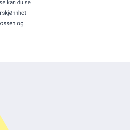
ise kan du se
urskjønnhet.
fossen og