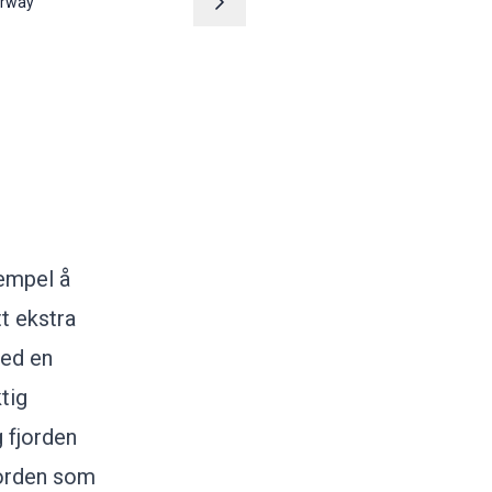
orway
sempel å
tt ekstra
med en
tig
 fjorden
jorden som