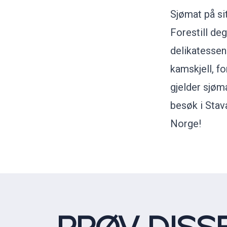
Sjømat på si
Forestill de
delikatessen
kamskjell, fo
gjelder sjøm
besøk i Stav
Norge!