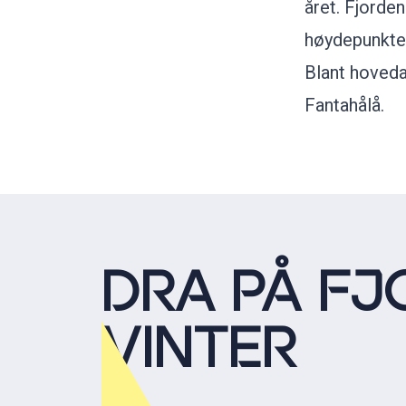
året. Fjorden
høydepunktet 
Blant hoveda
Fantahålå.
DRA PÅ FJ
VINTER