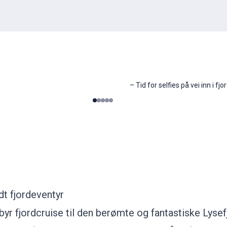
–
Tid for selfies på vei inn i fj
0
1
2
3
4
dt fjordeventyr
lbyr fjordcruise til den berømte og fantastiske Lyse