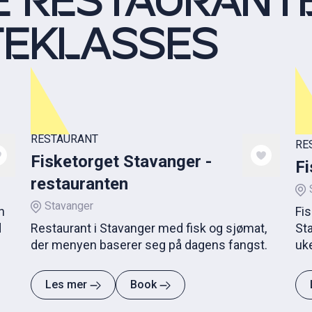
E RESTAURANT
TEKLASSES
RESTAURANT
RE
Fisketorget Stavanger -
F
restauranten
Stavanger
n
Fis
d
Restaurant i Stavanger med fisk og sjømat,
St
der menyen baserer seg på dagens fangst.
uk
Les mer
Book