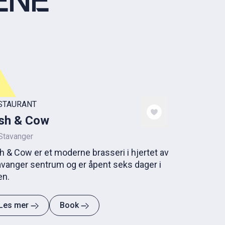
ENE
STAURANT
ish & Cow
Stavanger
h & Cow er et moderne brasseri i hjertet av
avanger sentrum og er åpent seks dager i
en.
Les mer
Book