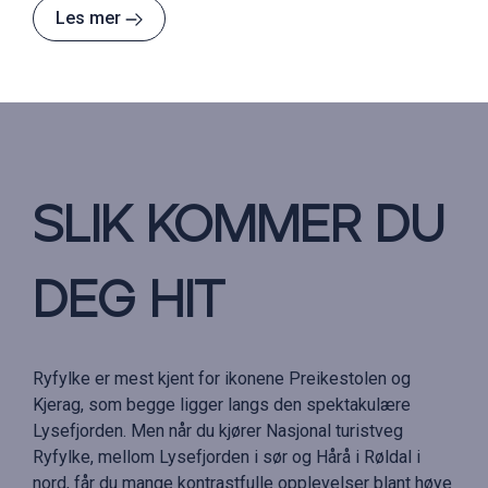
Les mer
Slik kommer du
deg hit
Ryfylke er mest kjent for ikonene Preikestolen og
Kjerag, som begge ligger langs den spektakulære
Lysefjorden. Men når du kjører Nasjonal turistveg
Ryfylke, mellom Lysefjorden i sør og Hårå i Røldal i
nord, får du mange kontrastfulle opplevelser blant høye