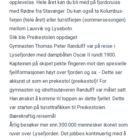
opplevelse. Hele året kan du bli med på fjordcruise
med
Rødne
fra Stavanger. Du kan også ta
Kolumbus-
ferjen (hele året) eller turistferjen (sommersesongen)
mellom Lauvvik og Lysebotn.
Slik ble Preikestolen oppdaget
Gymnasten Thomas Peter Randulff var på reise i
Lysefjorden med dampbåten Oscar II rundt 1900.
Kapteinen på skipet pekte fingeren mot den spesielle
fjellformasjonen høyt over fjorden og sa: - Dette ser
akkurat ut som en prekestol (preikestol)! For
gymnasten og idrettsutøveren Randulff var målet satt.
Han ønsket å komme til toppen av dette fjellet. Dette
var starten på turisttrafikken til Preikestolen.
Bærekraftig reisemål
Årlig besøker mer enn 300.000 mennesker ikonet som
ruver over Lysefjorden. Det jobbes kontinuerlig med å