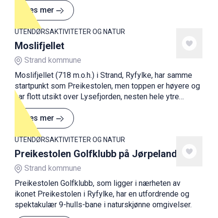
Les mer
UTENDØRSAKTIVITETER OG NATUR
Moslifjellet
Strand kommune
Moslifjellet (718 m.o.h.) i Strand, Ryfylke, har samme
startpunkt som Preikestolen, men toppen er høyere og
har flott utsikt over Lysefjorden, nesten hele ytre
Ryfylke, øyriket og mot Stavanger. Begge deler må
oppleves.
Les mer
UTENDØRSAKTIVITETER OG NATUR
Preikestolen Golfklubb på Jørpeland
Strand kommune
Preikestolen Golfklubb, som ligger i nærheten av
ikonet Preikestolen i Ryfylke, har en utfordrende og
spektakulær 9-hulls-bane i naturskjønne omgivelser.