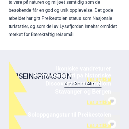
ta vare på naturen og miljøet samtidig som de
besøkende får en god og unik opplevelse. Det gode
arbeidet har gitt Preikestolen status som Nasjonale
turiststier, og som del av Lysefjorden innehar området
merket for Bærekraftig reisemål.
Ikoniske vandreturer
En eventyrlig vri på historiske
REISEINSPIRASJON
Les artikkel
Discovery Route, mellom
Vis alle artikler
Stavanger og Bergen
TURFORSLAG
Les artikkel
Soloppgangstur til Preikestolen
Les artikkel