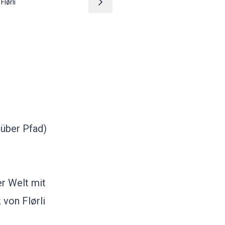
–
Flørli
 über Pfad)
r Welt mit
 von Flørli