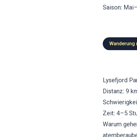
Saison: Mai
Wanderung na
Lysefjord Pa
Distanz: 9 k
Schwierigkei
Zeit: 4–5 St
Warum gehen
atemberauben