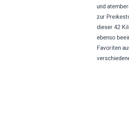
und atember
zur Preikesto
dieser 42 Ki
ebenso beei
Favoriten au
verschieden