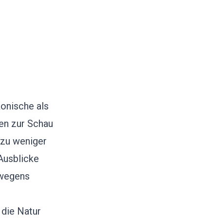
konische als
en zur Schau
 zu weniger
Ausblicke
rwegens
 die Natur