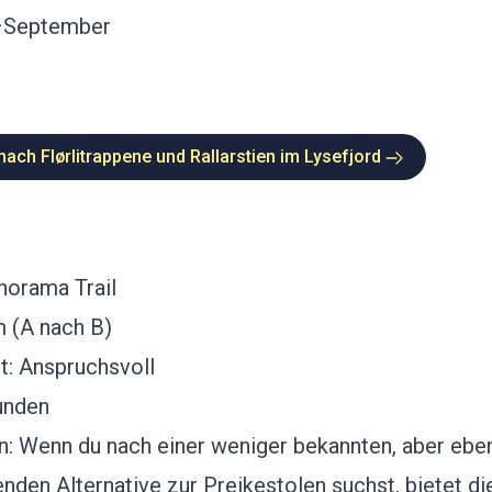
–September
ch Flørlitrappene und Rallarstien im Lysefjord
norama Trail
m (A nach B)
t: Anspruchsvoll
unden
: Wenn du nach einer weniger bekannten, aber ebe
den Alternative zur Preikestolen suchst, bietet d