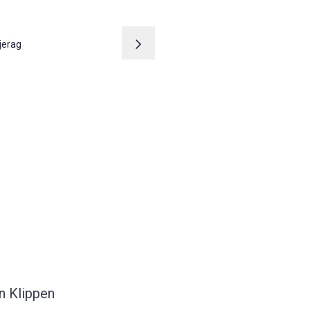
jerag
n Klippen