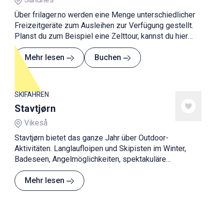
Über frilager.no werden eine Menge unterschiedlicher
Freizeitgeräte zum Ausleihen zur Verfügung gestellt.
Planst du zum Beispiel eine Zelttour, kannst du hier
Ausrüstung zum Kochen, Schlafen, Zelte und Transport
leihen.
Mehr lesen
Buchen
SKIFAHREN
Stavtjørn
Vikeså
Stavtjørn bietet das ganze Jahr über Outdoor-
Aktivitäten. Langlaufloipen und Skipisten im Winter,
Badeseen, Angelmöglichkeiten, spektakuläre
Gipfelwanderungen sowie kurze und längere
Wanderungen zu Berghütten im Sommer.
Mehr lesen