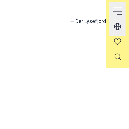
—
Der Lysefjord