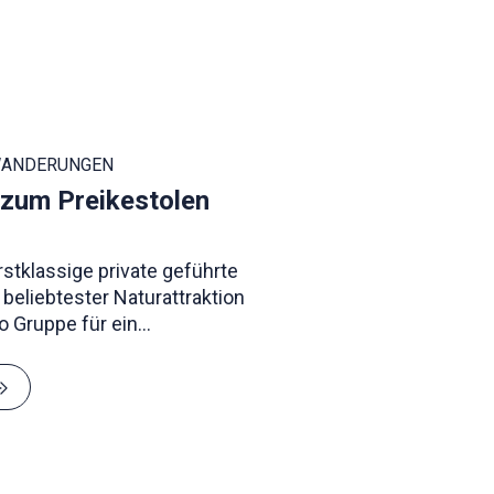
WANDERUNGEN
zum Preikestolen
stklassige private geführte
liebtester Naturattraktion
o Gruppe für ein
res Erlebnis.