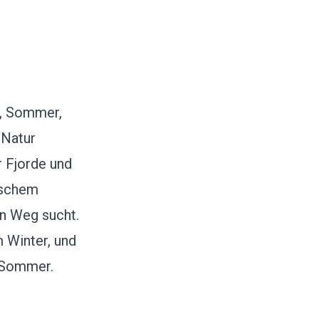
g, Sommer,
 Natur
r Fjorde und
ischem
en Weg sucht.
m Winter, und
m Sommer.