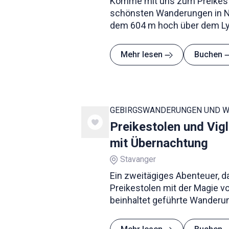
Komme mit uns zum Preikesto
schönsten Wanderungen in N
dem 604 m hoch über dem Ly
ist einfach spektakulär. Hier
seiner besten Seite.
Mehr lesen
Buchen
GEBIRGSWANDERUNGEN UND 
Preikestolen und Vig
mit Übernachtung
Stavanger
Ein zweitägiges Abenteuer, d
Preikestolen mit der Magie vo
beinhaltet geführte Wanderu
Hütten-Übernachtung.