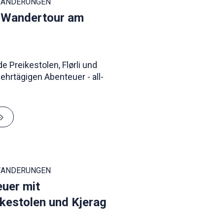
WANDERUNGEN
 Wandertour am
e Preikestolen, Flørli und
ehrtägigen Abenteuer - all-
WANDERUNGEN
uer mit
kestolen und Kjerag