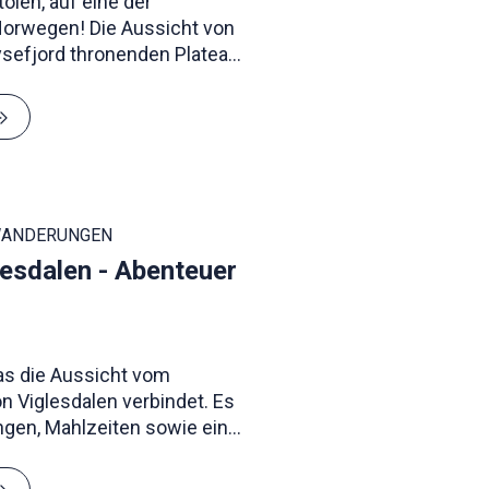
len, auf eine der
orwegen! Die Aussicht von
sefjord thronenden Plateau
 zeigt sich Norwegen von
WANDERUNGEN
lesdalen - Abenteuer
as die Aussicht vom
n Viglesdalen verbindet. Es
ngen, Mahlzeiten sowie eine