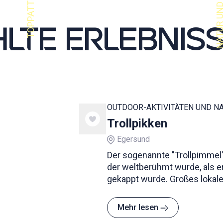
TE ERLEBNISS
OUTDOOR-AKTIVITÄTEN UND N
Trollpikken
Egersund
Der sogenannte "Trollpimmel"
der weltberühmt wurde, als e
gekappt wurde. Großes loka
Fundraising führten dazu, das
Wochen später wieder an se
Mehr lesen
Standort befestigt werden ko