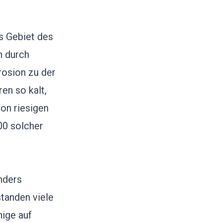
as Gebiet des
h durch
rosion zu der
en so kalt,
on riesigen
00 solcher
nders
standen viele
nige auf