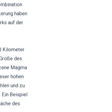
ombination
lkerung haben
ks auf der
20 Kilometer
 Größe des
olzene Magma
ieser hohen
hlen und zu
 Ein Beispiel
fläche des