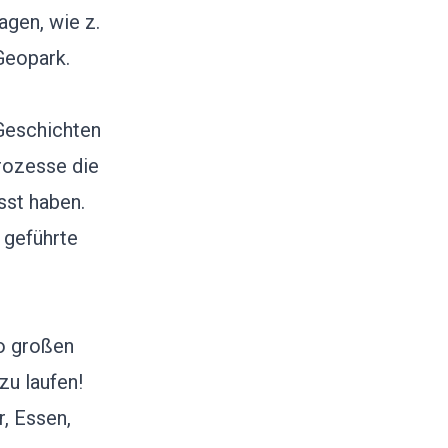
gen, wie z.
Geopark.
Geschichten
rozesse die
sst haben.
 geführte
so großen
u laufen!
r, Essen,