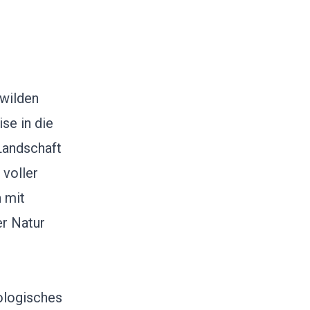
 wilden
se in die
Landschaft
 voller
n mit
er Natur
ologisches