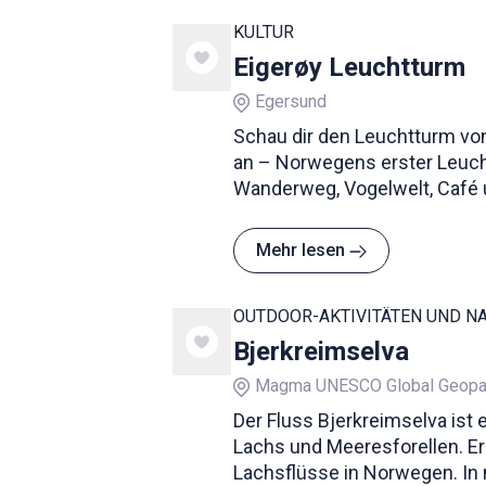
KULTUR
Eigerøy Leuchtturm
Egersund
Schau dir den Leuchtturm vo
an – Norwegens erster Leuc
Wanderweg, Vogelwelt, Café u
aufs Meer.
Mehr lesen
OUTDOOR-AKTIVITÄTEN UND N
Bjerkreimselva
Magma UNESCO Global Geopa
Der Fluss Bjerkreimselva ist 
Lachs und Meeresforellen. Er 
Lachsflüsse in Norwegen. In