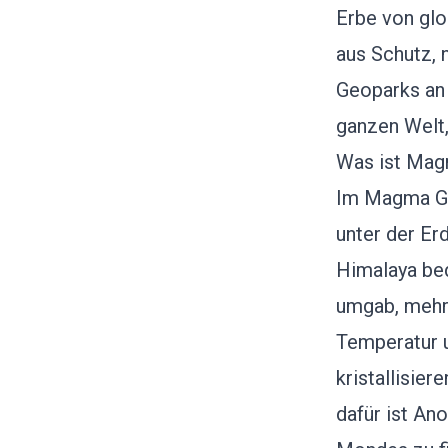
Erbe von glo
aus Schutz, 
Geoparks an
ganzen Welt,
Was ist Ma
Im
Magma G
unter der Er
Himalaya be
umgab, mehr
Temperatur 
kristallisier
dafür ist An