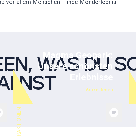
nd vor allem Menschen! Finde Monderlebnis!
Magma Geopark:
EEN, WAS DU S
Unsere schönsten
Erlebnisse
ANNST
Artikel lesen
TOPPATTRAKTIONEN