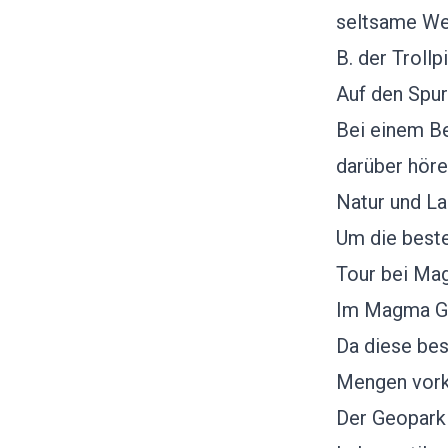
seltsame Wei
B. der
Trollp
Auf den Spu
Bei einem B
darüber höre
Natur und La
Um die beste
Tour bei Ma
Im Magma Ge
Da diese bes
Mengen vorko
Der Geopark i