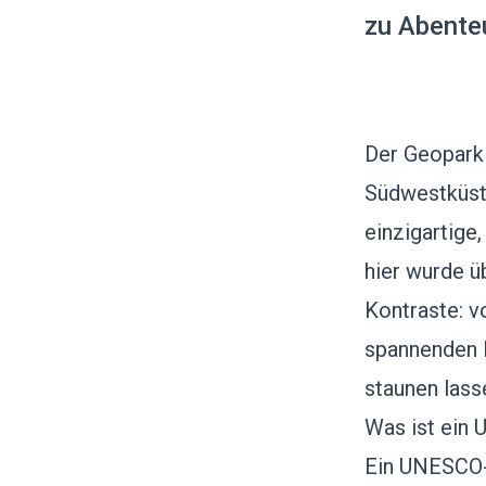
zu Abenteu
Der Geopark
Südwestküste
einzigartige
hier wurde ü
Kontraste: v
spannenden F
staunen lass
Was ist ein
Ein UNESCO