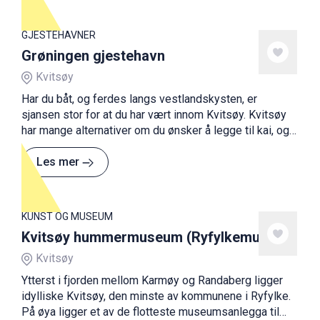
GJESTEHAVNER
Grøningen gjestehavn
Kvitsøy
Har du båt, og ferdes langs vestlandskysten, er
sjansen stor for at du har vært innom Kvitsøy. Kvitsøy
har mange alternativer om du ønsker å legge til kai, og
flere skjermede bukter til å ankre opp. Grøningen
gjestehavn er et fint alternativ å legge til. Drivstoff kan
Les mer
bunkres ved ferjekaien.
KUNST OG MUSEUM
Kvitsøy hummermuseum (Ryfylkemuseet)
Kvitsøy
Ytterst i fjorden mellom Karmøy og Randaberg ligger
idylliske Kvitsøy, den minste av kommunene i Ryfylke.
På øya ligger et av de flotteste museumsanlegga til