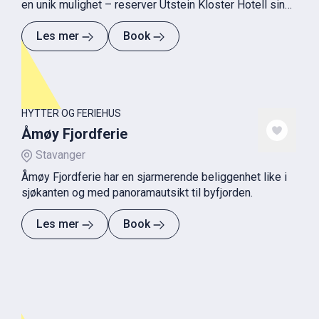
en unik mulighet – reserver Utstein Kloster Hotell sin
badstue, rett på bryggen!
Les mer
Book
HYTTER OG FERIEHUS
Åmøy Fjordferie
Stavanger
Åmøy Fjordferie har en sjarmerende beliggenhet like i
sjøkanten og med panoramautsikt til byfjorden.
Les mer
Book