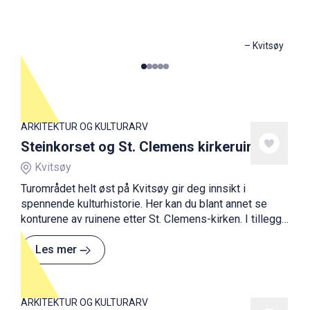
–
Kvitsøy
0
1
2
3
4
ARKITEKTUR OG KULTURARV
Steinkorset og St. Clemens kirkeruin
Kvitsøy
Turområdet helt øst på Kvitsøy gir deg innsikt i
spennende kulturhistorie. Her kan du blant annet se
konturene av ruinene etter St. Clemens-kirken. I tillegg
rager Steinkorset stolt fire meter over bakken ved
Leiasundet.
Les mer
ARKITEKTUR OG KULTURARV