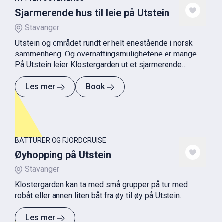
Sjarmerende hus til leie på Utstein
Stavanger
Utstein og området rundt er helt enestående i norsk
sammenheng. Og overnattingsmulighetene er mange.
På Utstein leier Klostergarden ut et sjarmerende
gammelt hus med utsikt over Klostervågen.
Les mer
Book
BÅTTURER OG FJORDCRUISE
Øyhopping på Utstein
Stavanger
Klostergarden kan ta med små grupper på tur med
robåt eller annen liten båt fra øy til øy på Utstein.
Les mer