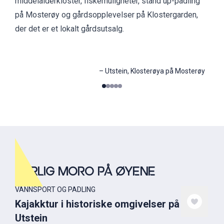
middelalderkloster, fiskemuligheter, stand up-padling
på Mosterøy og gårdsopplevelser på Klostergarden,
der det er et lokalt gårdsutsalg.
–
Utstein, Klosterøya på Mosterøy
0
1
2
3
4
VÅRLIG MORO PÅ ØYENE
VANNSPORT OG PADLING
Kajakktur i historiske omgivelser på
Utstein