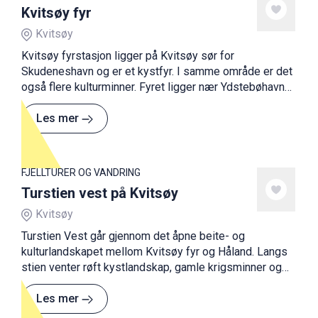
Kvitsøy fyr
Kvitsøy
Kvitsøy fyrstasjon ligger på Kvitsøy sør for
Skudeneshavn og er et kystfyr. I samme område er det
også flere kulturminner. Fyret ligger nær Ydstebøhavn
og annet sjøbruksmiljø.
Les mer
FJELLTURER OG VANDRING
Turstien vest på Kvitsøy
Kvitsøy
Turstien Vest går gjennom det åpne beite- og
kulturlandskapet mellom Kvitsøy fyr og Håland. Langs
stien venter røft kystlandskap, gamle krigsminner og
vid utsikt over havet.
Les mer