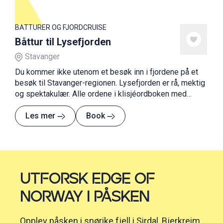
BÅTTURER OG FJORDCRUISE
Båttur til Lysefjorden
Stavanger
Du kommer ikke utenom et besøk inn i fjordene på et
besøk til Stavanger-regionen. Lysefjorden er rå, mektig
og spektakulær. Alle ordene i klisjéordboken med
andre ord. Men den må oppleves! Og hvorfor ikke
ombord en luksuriøs yacht?
Les mer
Book
UTFORSK EDGE OF
NORWAY I PÅSKEN
Opplev påsken i snørike fjell i Sirdal, Bjerkreim