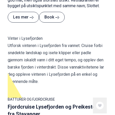
god mat, men også storslått utsikt. Restauranten er
bygget på utsiktspunktet med samme navn; Slottet.
Les mer
Book
Vinter i Lysefjorden
Utforsk vinteren i Lysefjorden fra vannet. Cruise forbi
snødekte landskap og isete klipper eller padle
gjennom iskaldt vann i ditt eget tempo, og opplev den
barske fjorden i vinterdrakt. Disse vannaktivitetene lar
deg oppleve vinteren i Lysefjorden på en enkel og
spennende måte.
BÅTTURER OG FJORDCRUISE
Fjordcruise Lysefjorden og Preikestolen
fra Stavanger