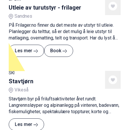
Utleie av turutstyr - frilager
Sandnes
På Frilager.no finner du det meste av utstyr til utleie.
Planlegger du telttur, så er det mulig å leie utstyr til
matlaging, overnatting, telt og transport. Har du lyst å
boltre deg i vannet, har de fiskeutstyr, kajakk og kano.
Mangler du bekledning til fjellturen eller kart og
Les mer
Book
kompass, så leier de ut denne type utstyr også.
SKI
Stavtjørn
Vikeså
Stavtjørn byr på friluftsaktiviteter året rundt.
Langrennsløyper og alpinanlegg på vinteren, badevann,
fiskemuligheter, spektakulære toppturer, korte og
lengre fjellturer til turisthytter om sommeren.
Les mer