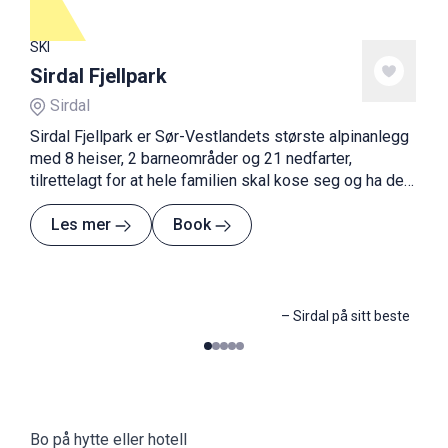
SKI
Sirdal Fjellpark
Sirdal
Sirdal Fjellpark er Sør-Vestlandets største alpinanlegg
med 8 heiser, 2 barneområder og 21 nedfarter,
tilrettelagt for at hele familien skal kose seg og ha det
gøy.
Les mer
Book
–
Sirdal på sitt beste
0
1
2
3
4
Bo på hytte eller hotell