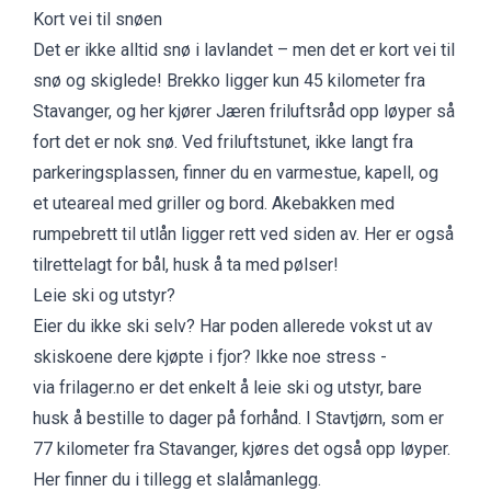
Kort vei til snøen
Det er ikke alltid snø i lavlandet – men det er kort vei til
snø og skiglede! Brekko ligger kun 45 kilometer fra
Stavanger, og her kjører Jæren friluftsråd opp løyper så
fort det er nok snø. Ved friluftstunet, ikke langt fra
parkeringsplassen, finner du en varmestue, kapell, og
et uteareal med griller og bord. Akebakken med
rumpebrett til utlån ligger rett ved siden av. Her er også
tilrettelagt for bål, husk å ta med pølser!
Leie ski og utstyr?
Eier du ikke ski selv? Har poden allerede vokst ut av
skiskoene dere kjøpte i fjor? Ikke noe stress -
via frilager.no er det enkelt å leie ski og utstyr, bare
husk å bestille to dager på forhånd. I Stavtjørn, som er
77 kilometer fra Stavanger, kjøres det også opp løyper.
Her finner du i tillegg et slalåmanlegg.