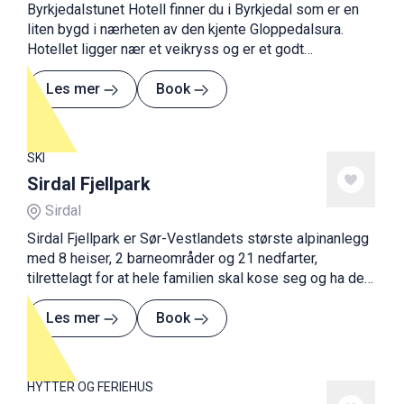
Byrkjedalstunet Hotell finner du i Byrkjedal som er en
liten bygd i nærheten av den kjente Gloppedalsura.
Hotellet ligger nær et veikryss og er et godt
utgangspunkt for tur til Månafossen, Kjerag og
Frafjordheiane Landskapsverneområde.
Les mer
Book
SKI
Sirdal Fjellpark
Sirdal
Sirdal Fjellpark er Sør-Vestlandets største alpinanlegg
med 8 heiser, 2 barneområder og 21 nedfarter,
tilrettelagt for at hele familien skal kose seg og ha det
gøy.
Les mer
Book
HYTTER OG FERIEHUS