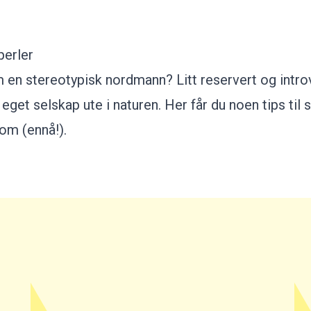
ste
gra
Du
perler
be
hø
om en stereotypisk nordmann? Litt reservert og intro
Kno
 i eget selskap ute i naturen. Her får du noen tips ti
 om (ennå!).