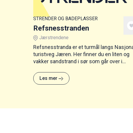
STRENDER OG BADEPLASSER
Refsnesstranden
Jærstrendene
Refsnesstranda er et turmål langs Nasjona
turistveg Jæren. Her finner du en liten og
vakker sandstrand i sør som går over i
rullesteinstrand i nord, og et toalettbygg
utenom det vanlige.
Les mer