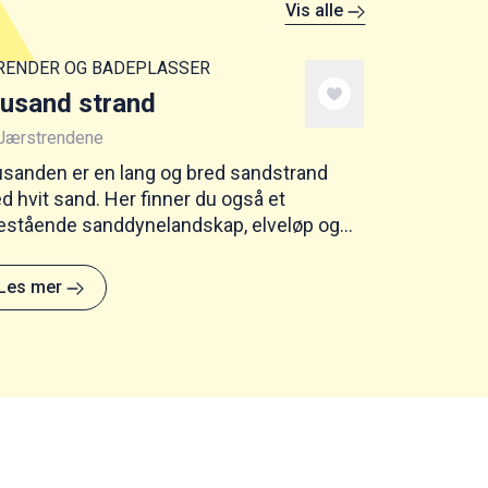
Vis alle
RENDER OG BADEPLASSER
usand strand
Jærstrendene
usanden er en lang og bred sandstrand
 hvit sand. Her finner du også et
estående sanddynelandskap, elveløp og
rges eneste naturlige lagune.
Les mer