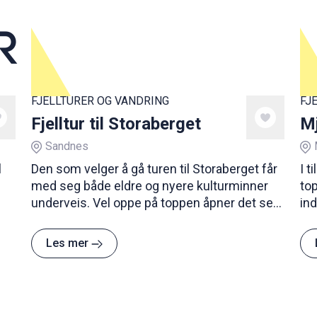
R
FJELLTURER OG VANDRING
FJ
Fjelltur til Storaberget
Mj
Sandnes
l
Den som velger å gå turen til Storaberget får
I t
med seg både eldre og nyere kulturminner
top
underveis. Vel oppe på toppen åpner det seg
ind
en storslått utsikt i alle retninger.
nem
ut
Les mer
mo
av 
tur