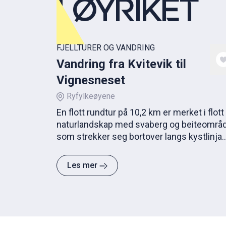
I ØYRIKET
FJELLTURER OG VANDRING
Vandring fra Kvitevik til
Vignesneset
Ryfylkeøyene
En flott rundtur på 10,2 km er merket i flott
naturlandskap med svaberg og beiteområ
som strekker seg bortover langs kystlinja
helt vest på øyen Finnøy.
Les mer