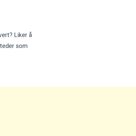
ingårder, innhegninger, rydningsrøyser,
vhauger og åkerreiner oppover fjellsiden.
 kan også velge å gå over de grønne
itemarkene, opp til Torsbakkene og over
ydene til Niben (104 meter over havet) og
vert? Liker å
tt (110 meter over havet).
l steder som