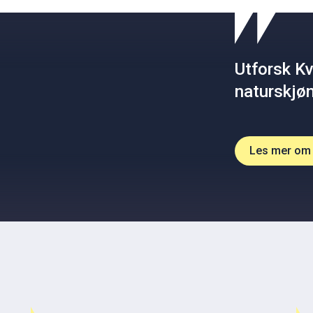
Utforsk Kv
naturskjøn
Les mer om 