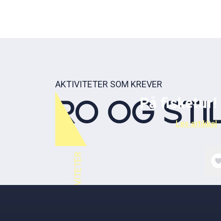
AKTIVITETER SOM KREVER
På fisketur!
RO OG STI
Les artikkel
R