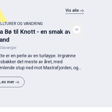
Vis alle
ELLTURER OG VANDRING
a Bø til Knott - en smak av
land
Stavanger
te er en perle av en turløype. Irrgrønne
asbakker det meste av året, med
imlende stup ned mot Mastrafjorden, og
d et bølgende beitelandskap og
nghei innenfor. Rundløypen starter fra
Les mer
net på gården Bø. Etter noen hundre meter
er stien seg, og du kan velge å gå den
re traseen under brattkanten frem til
sthammar, som er et bosetningsområde
a folkevandringstiden med hustufter,