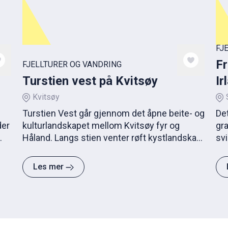
FJ
Fr
FJELLTURER OG VANDRING
Turstien vest på Kvitsøy
Ir
Kvitsøy
Turstien Vest går gjennom det åpne beite- og
Det
der
kulturlandskapet mellom Kvitsøy fyr og
gr
Håland. Langs stien venter røft kystlandskap,
sv
gamle krigsminner og vid utsikt over havet.
me
kystly
Les mer
tu
del
ned
He
fr