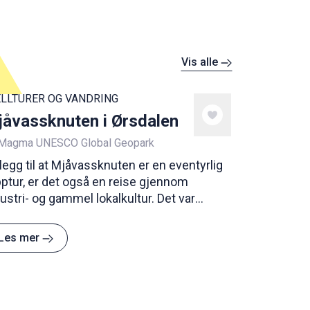
Vis alle
ELLTURER OG VANDRING
åvassknuten i Ørsdalen
Magma UNESCO Global Geopark
illegg til at Mjåvassknuten er en eventyrlig
ptur, er det også en reise gjennom
ustri- og gammel lokalkultur. Det var
lig stor gruvevirksomhet her, der det ble
vunnet både grunnstoffet wolfram og
Les mer
lybdenmalm. Dette finnes det ennå spor
den dag i dag. En fantastisk, men krevende
.