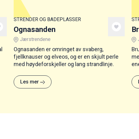
STRENDER OG BADEPLASSER
ST
Ognasanden
Br
Jærstrendene
l
Ognasanden er omringet av svaberg,
Br
fjellknauser og elveos, og er en skjult perle
med
med høydeforskjeller og lang strandlinje.
en
No
Les mer