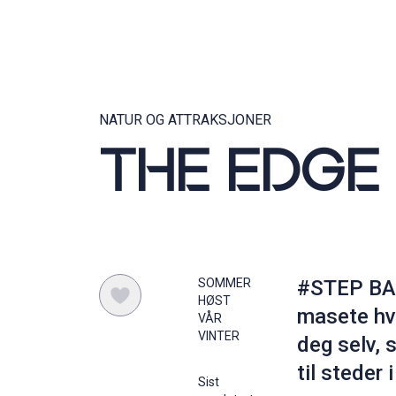
NATUR OG ATTRAKSJONER
THE EDGE 
SOMMER
#STEP BAC
HØST
masete hve
VÅR
VINTER
deg selv,
til steder
Sist