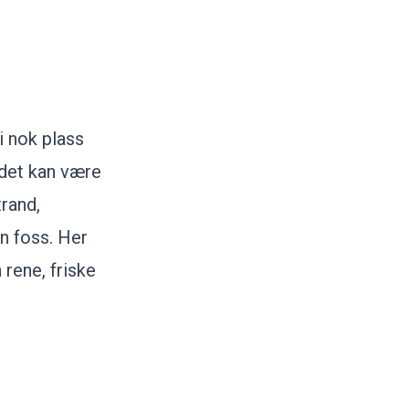
vi nok plass
 det kan være
trand,
en foss. Her
 rene, friske