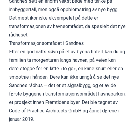
Sandnes sett en enorm vekst både med tanke på
innbyggertall, men også oppblomstring av nye bygg.
Det mest ikoniske eksempelet på dette er
transformasjonen av havneområdet, da spesielt det nye
rådhuset.
Transformasjonsområdet i Sandnes
Etter en god natts søvn på
et av byens hotell
, kan du og
familien ta morgenturen langs havnen, på veien kan
dere stoppe for en latte «to go», en kanelsnurr eller en
smoothie i hånden. Dere kan ikke unngå å se det
nye
Sandnes rådhus
– det er et signalbygg, og et av de
første byggene i transformasjonsområdet havneparken,
et prosjekt innen Fremtidens byer. Det ble tegnet av
Code of Practice Architects GmbH og åpnet dørene i
januar 2019.