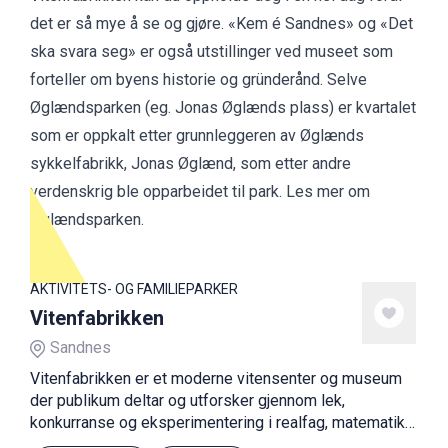
det er så mye å se og gjøre. «Kem é Sandnes» og «Det
ska svara seg» er også utstillinger ved museet som
forteller om byens historie og gründerånd. Selve
Øglændsparken (eg. Jonas Øglænds plass) er kvartalet
som er oppkalt etter grunnleggeren av Øglænds
sykkelfabrikk, Jonas Øglænd, som etter andre
verdenskrig ble opparbeidet til park.
Les mer om
Øglændsparken.
AKTIVITETS- OG FAMILIEPARKER
Vitenfabrikken
Sandnes
Vitenfabrikken er et moderne vitensenter og museum
der publikum deltar og utforsker gjennom lek,
konkurranse og eksperimentering i realfag, matematikk
og teknologi.