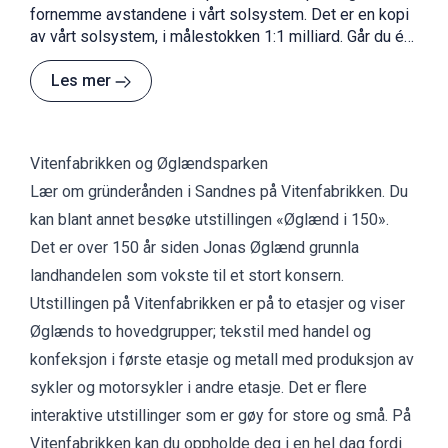
fornemme avstandene i vårt solsystem. Det er en kopi
av vårt solsystem, i målestokken 1:1 milliard. Går du én
meter på stien, tilsvarer det 1 million kilometer i
verdensrommet. Planetstien er også fin på sykkel.
Les mer
Vitenfabrikken og Øglændsparken
Lær om gründerånden i Sandnes på
Vitenfabrikken.
Du
kan blant annet besøke utstillingen «Øglænd i 150».
Det er over 150 år siden Jonas Øglænd grunnla
landhandelen som vokste til et stort konsern.
Utstillingen på Vitenfabrikken er på to etasjer og viser
Øglænds to hovedgrupper; tekstil med handel og
konfeksjon i første etasje og metall med produksjon av
sykler og motorsykler i andre etasje. Det er
flere
interaktive utstillinger
som er gøy for store og små. På
Vitenfabrikken kan du oppholde deg i en hel dag fordi