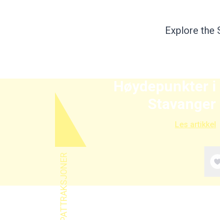
Explore the 
Høydepunkter i
Stavanger
Les artikkel
TOPPATTRAKSJONER